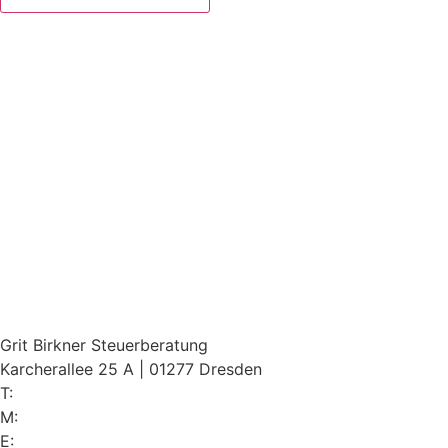
Grit Birkner Steuerberatung
Karcherallee 25 A | 01277 Dresden
T:
0351 – 47 16 493
M:
0163 – 25 97 560
E:
steuerkanzlei@birkner-steuerberaterin.de